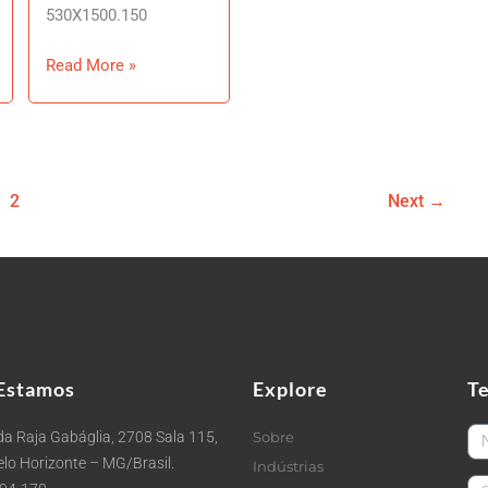
530X1500.150
Read More »
2
Next
→
Estamos
Explore
T
Fi
a Raja Gabáglia, 2708 Sala 115,
Sobre
Belo Horizonte – MG/Brasil.
Indústrias
La