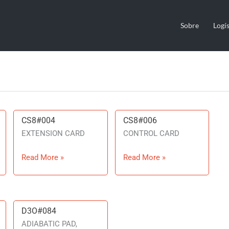
Sobre
Logís
CS8#004
CS8#006
CS8#004
CS8#006
EXTENSION CARD
CONTROL CARD
Read More »
Read More »
D3O#084
D3O#084
ADIABATIC PAD,