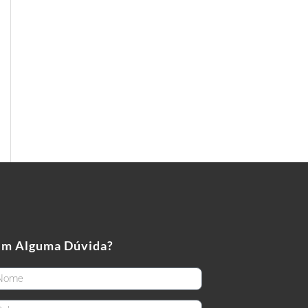
em Alguma Dúvida?
rstName
stName