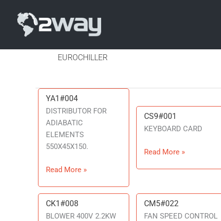
EUROCHILLER
YA1#004
YA1#004
DISTRIBUTOR FOR
CS9#001
CS9#001
ADIABATIC
KEYBOARD CARD
ELEMENTS
550X45X150.
Read More »
Read More »
CK1#008
CM5#022
CK1#008
CM5#022
BLOWER 400V 2.2KW
FAN SPEED CONTROL