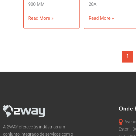
900 MM
28A
Read More »
Read More »
1
Onde 
Avenid
A 2WAY oferece às indústrias um
Estoril, 
conjunto integrado de serviços com o