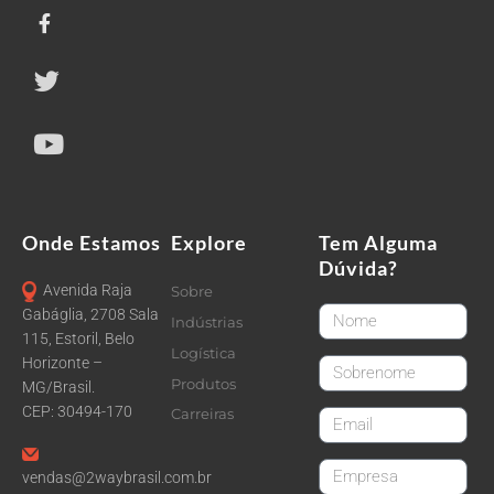
Onde Estamos
Explore
Tem Alguma
Dúvida?
Avenida Raja
Sobre
FirstName
Gabáglia, 2708 Sala
Indústrias
115, Estoril, Belo
Logística
Horizonte –
LastName
Produtos
MG/Brasil.
CEP: 30494-170
Carreiras
email
CompanyName
vendas@2waybrasil.com.br