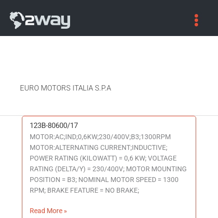
EURO MOTORS ITALIA S.P.A
123B-80600/17
123B-
MOTOR:AC;IND;0,6KW;230/400V;B3;1300RPM
80600/17
MOTOR:ALTERNATING CURRENT;INDUCTIVE;
POWER RATING (KILOWATT) = 0,6 KW; VOLTAGE
RATING (DELTA/Y) = 230/400V; MOTOR MOUNTING
POSITION = B3; NOMINAL MOTOR SPEED = 1300
RPM; BRAKE FEATURE = NO BRAKE;
Read More »