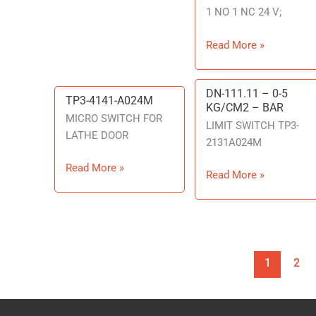
1 NO 1 NC 24 V;
Read More »
DN-111.11 – 0-5
DN-
TP3-4141-A024M
TP3-
KG/CM2 – BAR
111.11
4141-
MICRO SWITCH FOR
LIMIT SWITCH TP3-
–
A024M
LATHE DOOR
2131A024M
0-
5
Read More »
Read More »
KG/CM2
–
BAR
1
2