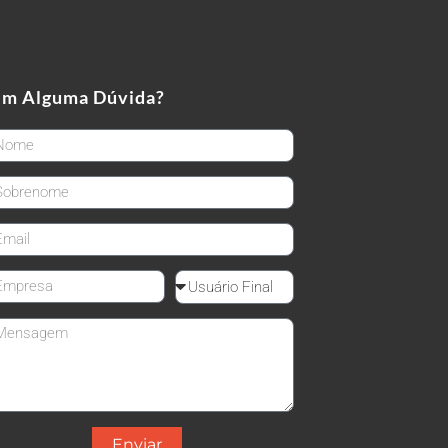
em Alguma Dúvida?
rstName
stName
ail
mpanyName
Reseller
ssage
Enviar