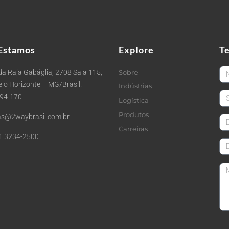
Estamos
Explore
T
Fi
a Raja Gabáglia, 2708 Sala 115,
Sobre
Belo Horizonte – MG/Brasil.
Indústrias
La
494-170
Logística
Produtos
s@2waybrasil.com.br
em
Carreiras
1 3234-2500
Co
Me