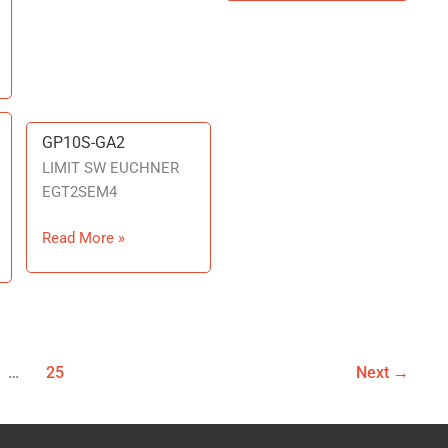
GP10S-GA2
GP10S-
GA2
LIMIT SW EUCHNER
EGT2SEM4
Read More »
…
25
Next
→