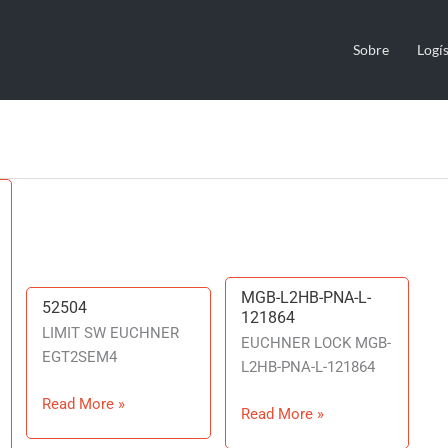
Sobre
Logís
MGB-L2HB-PNA-L-
MGB-
52504
52504
121864
L2HB-
LIMIT SW EUCHNER
EUCHNER LOCK MGB-
PNA-
EGT2SEM4
L2HB-PNA-L-121864
L-
121864
Read More »
Read More »