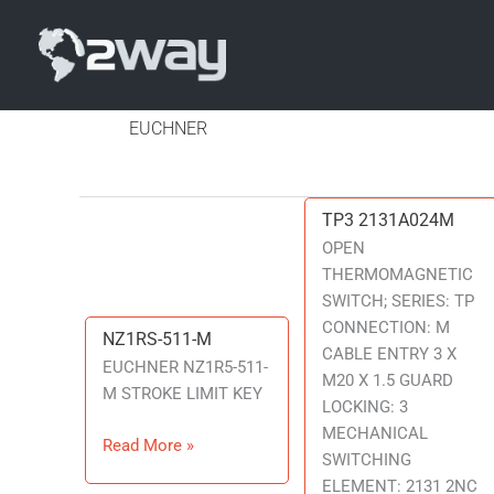
EUCHNER
TP3 2131A024M
TP3
2131A024M
OPEN
THERMOMAGNETIC
SWITCH; SERIES: TP
CONNECTION: M
NZ1RS-511-M
NZ1RS-
CABLE ENTRY 3 X
511-
EUCHNER NZ1R5-511-
M20 X 1.5 GUARD
M
M STROKE LIMIT KEY
LOCKING: 3
MECHANICAL
Read More »
SWITCHING
ELEMENT: 2131 2NC