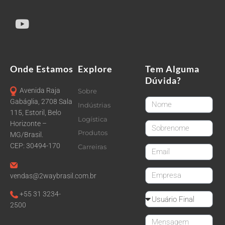
Onde Estamos
Explore
Tem Alguma
Dúvida?
Avenida Raja
Sobre
FirstName
Gabáglia, 2708 Sala
Indústrias
115, Estoril, Belo
Logística
Horizonte –
LastName
Produtos
MG/Brasil.
CEP: 30494-170
Carreiras
email
CompanyName
vendas@2waybrasil.com.br
+55 31 3234-
Reseller
2500
Message