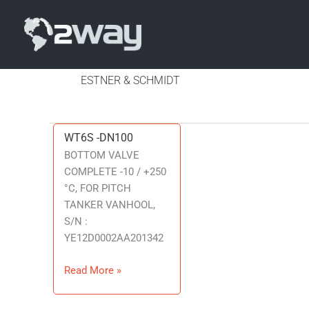
ESTNER & SCHMIDT
WT6S -DN100
WT6S
-
BOTTOM VALVE
DN100
COMPLETE -10 / +250
°C, FOR PITCH
TANKER VANHOOL,
S/N :
YE12D0002AA201342
Read More »