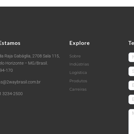
Estamos
Explore
T
Fi
a Raja Gabáglia, 2708 Sala 115,
Sobre
Belo Horizonte – MG/Brasil.
Indústrias
La
494-170
Logística
Produtos
s@2waybrasil.com.br
em
Carreiras
1 3234-2500
Co
Me