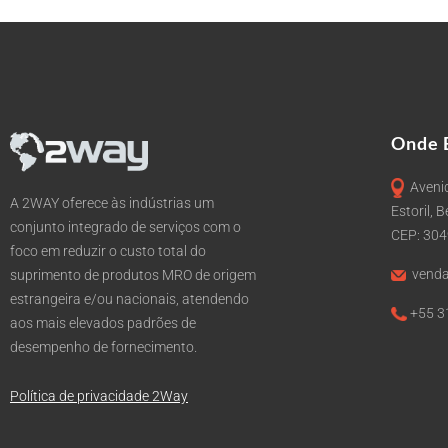
Onde 
Avenid
A 2WAY oferece às indústrias um
Estoril, 
conjunto integrado de serviços com o
CEP: 30
foco em reduzir o custo total do
venda
suprimento de produtos MRO de origem
estrangeira e/ou nacionais, atendendo
+55 3
aos mais elevados padrões de
desempenho de fornecimento.
Política de privacidade 2Way