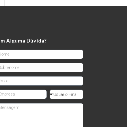
em Alguma Dúvida?
rstName
stName
ail
mpanyName
Reseller
ssage