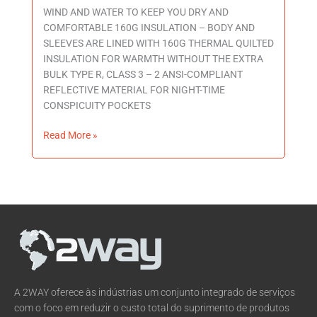
WIND AND WATER TO KEEP YOU DRY AND
COMFORTABLE 160G INSULATION – BODY AND
SLEEVES ARE LINED WITH 160G THERMAL QUILTED
INSULATION FOR WARMTH WITHOUT THE EXTRA
BULK TYPE R, CLASS 3 – 2 ANSI-COMPLIANT
REFLECTIVE MATERIAL FOR NIGHT-TIME
CONSPICUITY POCKETS
Read More »
A 2WAY oferece às indústrias um conjunto integrado de serviços
com o foco em reduzir o custo total do suprimento de produtos