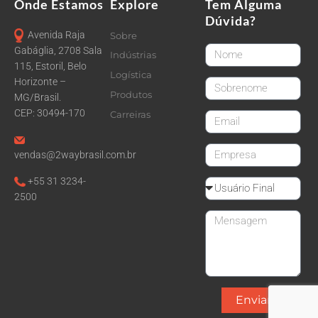
Onde Estamos
Explore
Tem Alguma
Dúvida?
Avenida Raja
Sobre
FirstName
Gabáglia, 2708 Sala
Indústrias
115, Estoril, Belo
Logística
Horizonte –
LastName
Produtos
MG/Brasil.
CEP: 30494-170
Carreiras
email
CompanyName
vendas@2waybrasil.com.br
+55 31 3234-
Reseller
2500
Message
Enviar