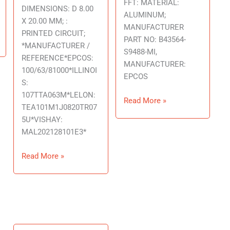
FFT: MATERIAL:
DIMENSIONS: D 8.00
ALUMINUM;
X 20.00 MM; :
MANUFACTURER
PRINTED CIRCUIT;
PART NO: B43564-
*MANUFACTURER /
S9488-MI,
REFERENCE*EPCOS:
MANUFACTURER:
100/63/81000*ILLINOI
EPCOS
S:
107TTA063M*LELON:
Read More »
TEA101M1J0820TR07
5U*VISHAY:
MAL202128101E3*
Read More »