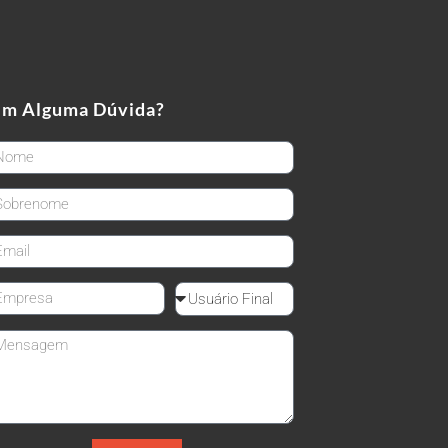
em Alguma Dúvida?
rstName
stName
ail
mpanyName
Reseller
ssage