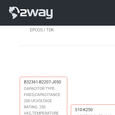
EPCOS / TDK
B32361-B2207-J050
B32361-
B2207-
CAPACITOR:TYPE:
J050
FIXED,CAPACITANCE:
200 UF,VOLTAGE
RATING: 250
S10-K250
S10-
VAC,TEMPERATURE