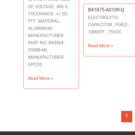
UF, VOLTAGE: 400 V,
B41875-A0109-Q
B41875-
TOLERANCE: +/-20;
A0109-
ELECTROLYTIC
FFT: MATERIAL:
Q
CAPACITOR ; FIXED ;
ALUMINUM;
10000?F ; 75VDC
MANUFACTURER
PART NO: B43564-
Read More »
S9588-MI,
MANUFACTURER:
EPCOS
Read More »
1