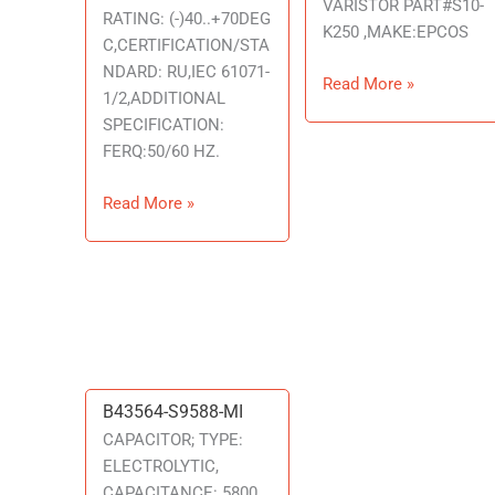
K250
VARISTOR PART#S10-
RATING: (-)40..+70DEG
K250 ,MAKE:EPCOS
C,CERTIFICATION/STA
NDARD: RU,IEC 61071-
Read More »
1/2,ADDITIONAL
SPECIFICATION:
FERQ:50/60 HZ.
Read More »
B43564-S9588-MI
B43564-
S9588-
CAPACITOR; TYPE:
MI
ELECTROLYTIC,
CAPACITANCE: 5800