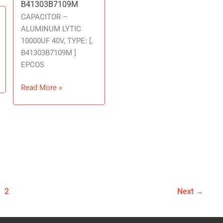
B41303B7109M
B41303B7109M
CAPACITOR –
ALUMINUM LYTIC
10000UF 40V, TYPE: [,
B41303B7109M ]
EPCOS
Read More »
2
Next
→