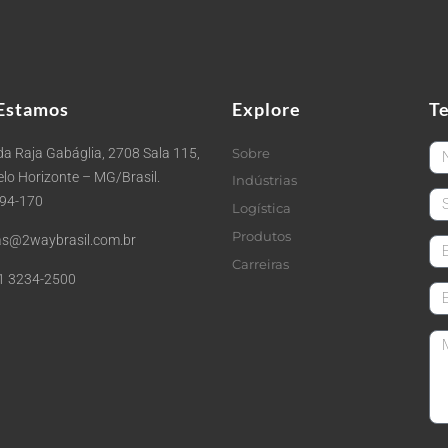
Estamos
Explore
T
Fi
a Raja Gabáglia, 2708 Sala 115,
Sobre
Belo Horizonte – MG/Brasil.
Indústrias
La
494-170
Logística
Produtos
s@2waybrasil.com.br
em
Carreiras
1 3234-2500
Co
Me