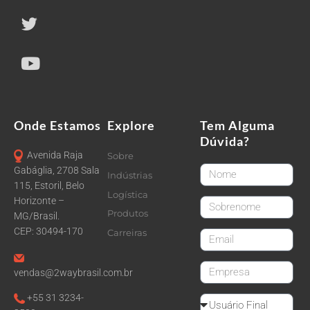
Onde Estamos
Explore
Tem Alguma
Dúvida?
Avenida Raja
Sobre
FirstName
Gabáglia, 2708 Sala
Indústrias
115, Estoril, Belo
Logística
Horizonte –
LastName
Produtos
MG/Brasil.
CEP: 30494-170
Carreiras
email
CompanyName
vendas@2waybrasil.com.br
+55 31 3234-
Reseller