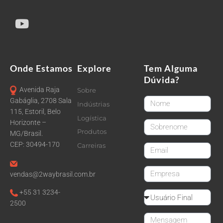
Onde Estamos
Explore
Tem Alguma
Dúvida?
Avenida Raja
Sobre
FirstName
Gabáglia, 2708 Sala
Indústrias
115, Estoril, Belo
Logística
Horizonte –
LastName
Produtos
MG/Brasil.
CEP: 30494-170
Carreiras
email
CompanyName
vendas@2waybrasil.com.br
+55 31 3234-
Reseller
2500
Message