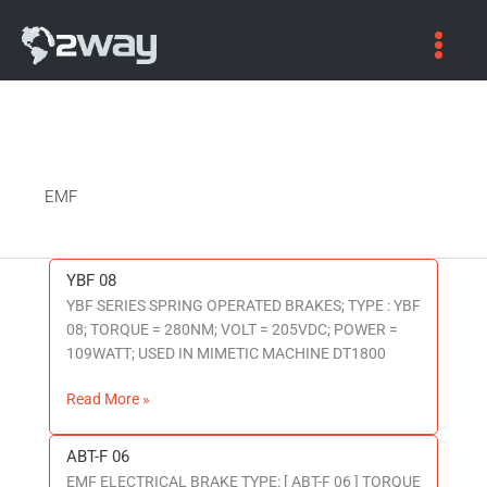
EMF
YBF 08
YBF
YBF SERIES SPRING OPERATED BRAKES; TYPE : YBF
08
08; TORQUE = 280NM; VOLT = 205VDC; POWER =
109WATT; USED IN MIMETIC MACHINE DT1800
Read More »
ABT-F 06
ABT-
EMF ELECTRICAL BRAKE TYPE: [ ABT-F 06 ] TORQUE
F