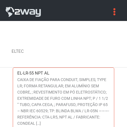
ELTEC
EL-LR-55 NPT AL
EL-
CAIXA DE FIAÇÃO PARA CONDUIT; SIMPLES; TYPE
LR-
LR; FORMA RETANGULAR; EM ALUMÍNIO SEM
55
COBRE, ; REVESTIMENTO EM PÓ ELETROSTÁTICO;
NPT
EXTREMIDADE DE FURO COM LINHA NPT; P / 1 1/2
AL
” TUBO; CAPA CEGA, ; PARAFUSO; PROTEÇÃO IP 65
– NBR IEC 60529; TP: BLINDA BLWA / LR-05N ———-
REFERÊNCIA: CTA-LR5, NPT AL / FABRICANTE:
CONDEAL […]