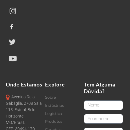
Onde Estamos
Explore
Tem Alguma
Dúvida?
Avenida Raja
Sobre
FirstName
Gabáglia, 2708 Sala
Indústrias
115, Estoril, Belo
Logística
Horizonte –
LastName
Produtos
MG/Brasil.
CEP: 30494-170
Carreiras