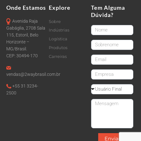
Onde Estamos
Explore
Tem Alguma
Dúvida?
Avenida Raja
Sobre
FirstName
Gabáglia, 2708 Sala
Indústrias
115, Estoril, Belo
Logística
Horizonte –
LastName
Produtos
MG/Brasil.
CEP: 30494-170
Carreiras
email
CompanyName
vendas@2waybrasil.com.br
+55 31 3234-
Reseller
2500
Message
Enviar