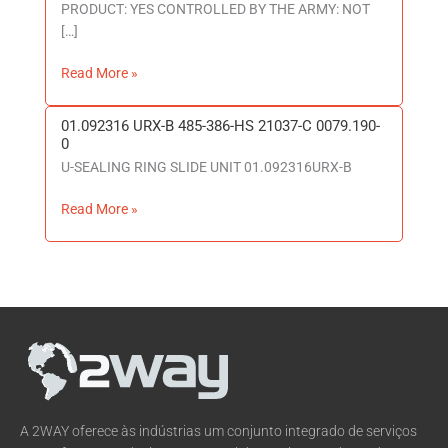
PRODUCT: YES CONTROLLED BY THE ARMY: NOT
[…]
Read More »
01.092316 URX-B 485-386-HS 21037-C 0079.190-
01.092316
0
URX-
U-SEALING RING SLIDE UNIT 01.092316URX-B
B
485-
Read More »
386-
HS
21037-
C
0079.190-
0
A 2WAY oferece às indústrias um conjunto integrado de serviços