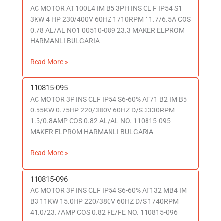
AC MOTOR AT 100L4 IM B5 3PH INS CL F IP54 S1
00510-
3KW 4 HP 230/400V 60HZ 1710RPM 11.7/6.5A COS
089
0.78 AL/AL NO1 00510-089 23.3 MAKER ELPROM
23.3
HARMANLI BULGARIA
Read More »
110815-095
110815-
AC MOTOR 3P INS CLF IP54 S6-60% AT71 B2 IM B5
095
0.55KW 0.75HP 220/380V 60HZ D/S 3330RPM
1.5/0.8AMP COS 0.82 AL/AL NO. 110815-095
MAKER ELPROM HARMANLI BULGARIA
Read More »
110815-096
110815-
AC MOTOR 3P INS CLF IP54 S6-60% AT132 MB4 IM
096
B3 11KW 15.0HP 220/380V 60HZ D/S 1740RPM
41.0/23.7AMP COS 0.82 FE/FE NO. 110815-096