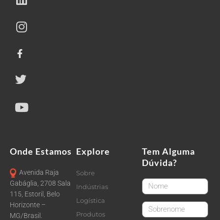
Onde Estamos
Explore
Tem Alguma
Dúvida?
Avenida Raja
Sobre
FirstName
Gabáglia, 2708 Sala
Indústrias
115, Estoril, Belo
Logística
Horizonte –
LastName
Produtos
MG/Brasil.