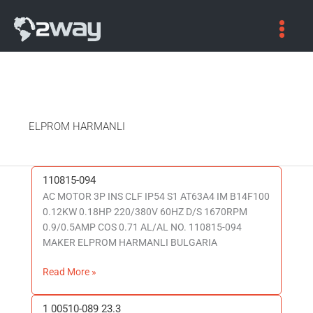
ELPROM HARMANLI
110815-094
110815-
AC MOTOR 3P INS CLF IP54 S1 AT63A4 IM B14F100
094
0.12KW 0.18HP 220/380V 60HZ D/S 1670RPM
0.9/0.5AMP COS 0.71 AL/AL NO. 110815-094
MAKER ELPROM HARMANLI BULGARIA
Read More »
1 00510-089 23.3
1