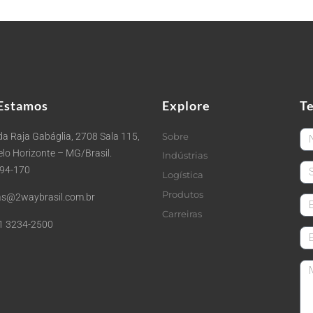
Estamos
Explore
T
Fi
a Raja Gabáglia, 2708 Sala 115,
Sobre
Belo Horizonte – MG/Brasil.
Indústrias
La
494-170
Logística
Produtos
s@2waybrasil.com.br
em
Carreiras
1 3234-2500
Co
Me