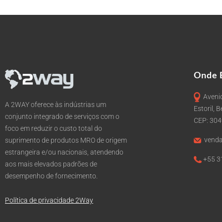
Onde 
Avenid
A 2WAY oferece às indústrias um
Estoril, 
conjunto integrado de serviços com o
CEP: 30
foco em reduzir o custo total do
venda
suprimento de produtos MRO de origem
estrangeira e/ou nacionais, atendendo
+55 3
aos mais elevados padrões de
desempenho de fornecimento.
Política de privacidade 2Way