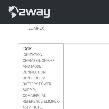
ELIMPEX
451P
451P
IONIZATION
CHAMBER; ON/OFF
AND MODE
CONNECTION
CONTROL; 9V
BATTERY POWER
SUPPLY;
COMMERCIAL
REFERENCE ELIMPEX-
451P; NOTE: