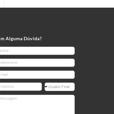
em Alguma Dúvida?
rstName
stName
ail
mpanyName
Reseller
ssage