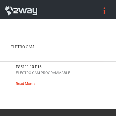
ELETRO CAM
PS5111 10 P16
PS5111
ELECTRO CAM PROGRAMMABLE
10
P16
Read More »