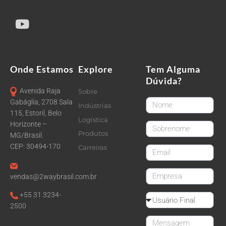
Onde Estamos
Explore
Tem Alguma
Dúvida?
Avenida Raja
Sobre
FirstName
Gabáglia, 2708 Sala
Indústrias
115, Estoril, Belo
Logística
Horizonte –
LastName
Produtos
MG/Brasil.
CEP: 30494-170
Carreiras
email
CompanyName
vendas@2waybrasil.com.br
+55 31 3234-
Reseller
2500
Message