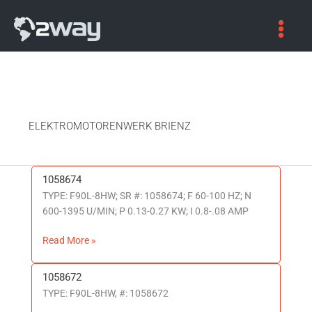
ELEKTROMOTORENWERK BRIENZ
1058674
1058674
TYPE: F90L-8HW; SR #: 1058674; F 60-100 HZ; N
600-1395 U/MIN; P 0.13-0.27 KW; I 0.8-.08 AMP
Read More »
1058672
1058672
TYPE: F90L-8HW, #: 1058672