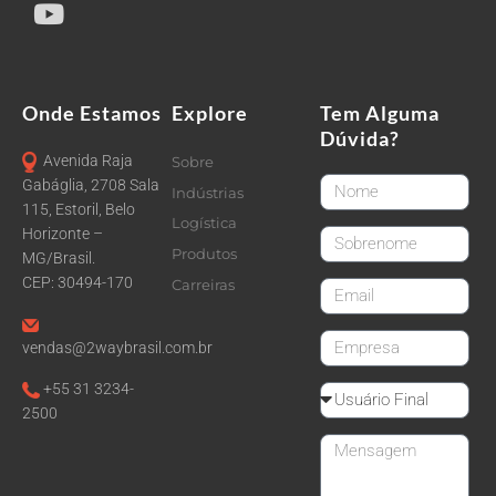
Onde Estamos
Explore
Tem Alguma
Dúvida?
Avenida Raja
Sobre
FirstName
Gabáglia, 2708 Sala
Indústrias
115, Estoril, Belo
Logística
Horizonte –
LastName
Produtos
MG/Brasil.
CEP: 30494-170
Carreiras
email
CompanyName
vendas@2waybrasil.com.br
+55 31 3234-
Reseller
2500
Message