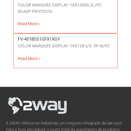
COLOR MARQUEE DISPLAY -16X128SS.3L/PC
401BSS1AXX1XGY
W/ADP PROTOCOL
Read More »
FV-401BSS1GFX1XGY
FV-
COLOR MARQUEE DISPLAY -16X128 S/S .3P W/PC
401BSS1GFX1XGY
Read More »
A 2WAY oferece às indústrias um conjunto integrado de serviços
com o foco em reduzir o custo total do suprimento de produtos