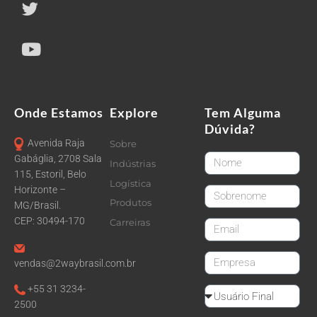
Onde Estamos
Explore
Tem Alguma
Dúvida?
Avenida Raja
Sobre
FirstName
Gabáglia, 2708 Sala
Indústrias
115, Estoril, Belo
Logística
Horizonte –
LastName
Produtos
MG/Brasil.
CEP: 30494-170
Carreiras
email
CompanyName
vendas@2waybrasil.com.br
+55 31 3234-
Reseller
2500