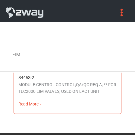
EIM
84453-2
84453-
MODULE:CENTROL CONTROL;QA/QC REQ A; ** FOR
2
TEC2000 EIM VALVES, USED ON LACT UNIT
Read More »