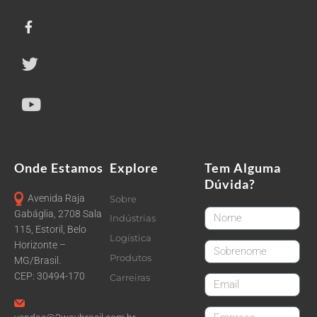
Onde Estamos
Explore
Tem Alguma
Dúvida?
Avenida Raja
Sobre
FirstName
Gabáglia, 2708 Sala
Indústrias
115, Estoril, Belo
Logística
Horizonte –
LastName
Produtos
MG/Brasil.
CEP: 30494-170
Carreiras
email
CompanyName