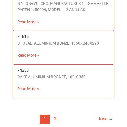
N YLON+VELCRO; MANUFACTURER 1: EGAMASTER;
PART-N 1: 50999; MODEL 1: 2 ANILLAS
Read More »
71616
71616
SHOVAL, ALUMINIUM BONZE, 1350X240X290
Read More »
74238
74238
RAKE ALUMINIUM BRONZE, 100 X 350
Read More »
1
2
Next
→