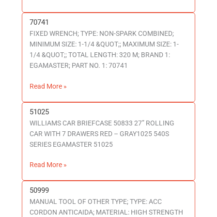
70741
70741
FIXED WRENCH; TYPE: NON-SPARK COMBINED;
MINIMUM SIZE: 1-1/4 &QUOT;; MAXIMUM SIZE: 1-
1/4 &QUOT;; TOTAL LENGTH: 320 M; BRAND 1:
EGAMASTER; PART NO. 1: 70741
Read More »
51025
51025
WILLIAMS CAR BRIEFCASE 50833 27” ROLLING
CAR WITH 7 DRAWERS RED – GRAY1025 540S
SERIES EGAMASTER 51025
Read More »
50999
50999
MANUAL TOOL OF OTHER TYPE; TYPE: ACC
CORDON ANTICAIDA; MATERIAL: HIGH STRENGTH