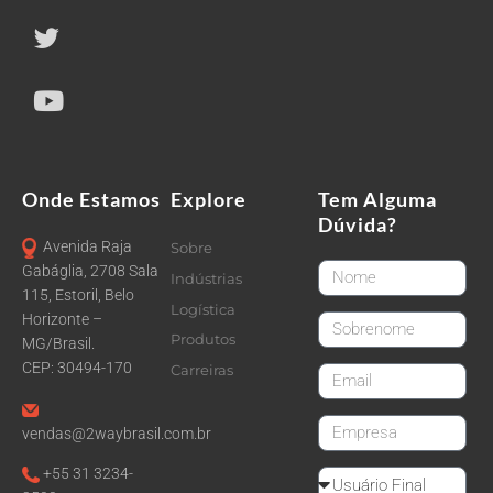
Onde Estamos
Explore
Tem Alguma
Dúvida?
Avenida Raja
Sobre
FirstName
Gabáglia, 2708 Sala
Indústrias
115, Estoril, Belo
Logística
Horizonte –
LastName
Produtos
MG/Brasil.
CEP: 30494-170
Carreiras
email
CompanyName
vendas@2waybrasil.com.br
+55 31 3234-
Reseller