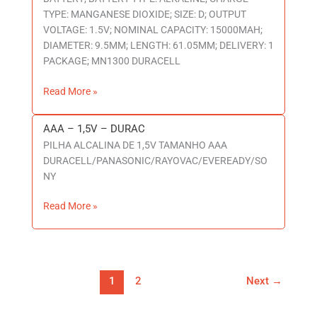
TYPE: MANGANESE DIOXIDE; SIZE: D; OUTPUT
VOLTAGE: 1.5V; NOMINAL CAPACITY: 15000MAH;
DIAMETER: 9.5MM; LENGTH: 61.05MM; DELIVERY: 1
PACKAGE; MN1300 DURACELL
Read More »
AAA – 1,5V – DURAC
AAA
PILHA ALCALINA DE 1,5V TAMANHO AAA
–
DURACELL/PANASONIC/RAYOVAC/EVEREADY/SO
1,5V
NY
–
DURAC
Read More »
1
2
Next
→