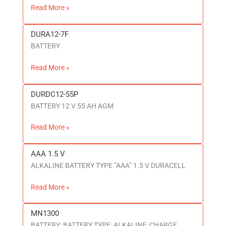
Read More »
DURA12-7F
DURA12-
BATTERY
7F
Read More »
DURDC12-55P
DURDC12-
BATTERY 12 V 55 AH AGM
55P
Read More »
AAA 1.5 V
AAA
ALKALINE BATTERY TYPE ”AAA” 1.5 V DURACELL
1.5
V
Read More »
MN1300
MN1300
BATTERY; BATTERY TYPE: ALKALINE; CHARGE