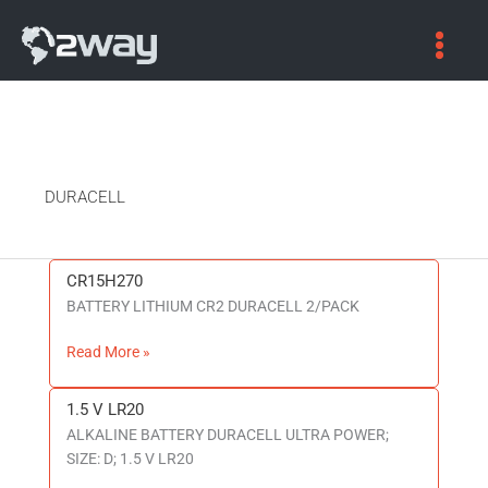
DURACELL
CR15H270
CR15H270
BATTERY LITHIUM CR2 DURACELL 2/PACK
Read More »
1.5 V LR20
1.5
ALKALINE BATTERY DURACELL ULTRA POWER;
V
SIZE: D; 1.5 V LR20
LR20