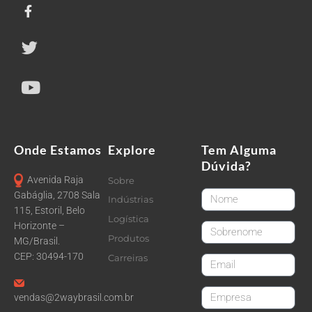
Onde Estamos
Explore
Tem Alguma
Dúvida?
Avenida Raja
Sobre
FirstName
Gabáglia, 2708 Sala
Indústrias
115, Estoril, Belo
Logística
Horizonte –
LastName
Produtos
MG/Brasil.
CEP: 30494-170
Carreiras
email
CompanyName
vendas@2waybrasil.com.br