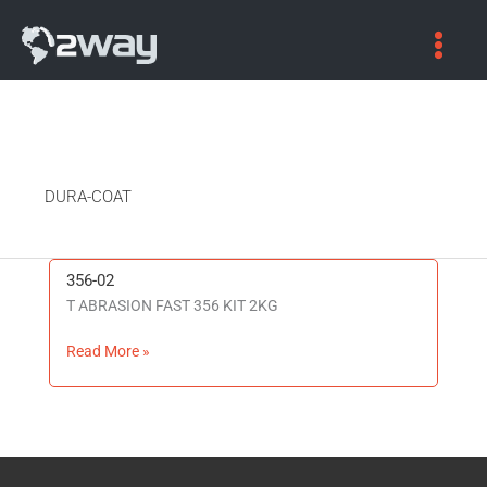
DURA-COAT
356-02
356-
T ABRASION FAST 356 KIT 2KG
02
Read More »