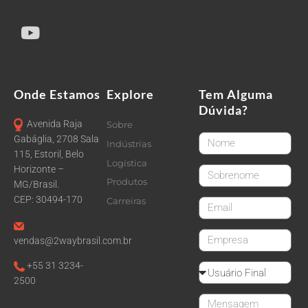
Onde Estamos
Explore
Tem Alguma
Dúvida?
Avenida Raja
Sobre
FirstName
Gabáglia, 2708 Sala
Indústrias
115, Estoril, Belo
Logística
Horizonte –
LastName
Produtos
MG/Brasil.
CEP: 30494-170
Carreiras
email
CompanyName
vendas@2waybrasil.com.br
+55 31 3234-
Reseller
2500
Message