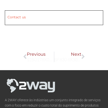
Contact us
Prev
Next
Previous
Next
12B0178X012
BF830 8X30X200
A 2WAY oferece às indústrias um conjunto integrado de serviços
com o foco em reduzir o custo total do suprimento de produtos