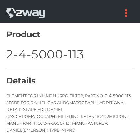
Skip
to
content
Product
2-4-5000-113
Details
ELEMENT FOR INLINE NURPO FILTER, PART NO. 2-4-5000-113,
SPARE FOR DANIEL GAS CHROMATOGRAPH ; ADDITIONAL
DETAIL: SPARE FOR DANIEL
GAS CHROMATOGRAPH ; FILTERING RETENTION: 2MICRON ;
MANUF PART NO.: 2-4-5000-113 ; MANUFACTURER:
DANIEL(EMERSON) ; TYPE: NIPRO