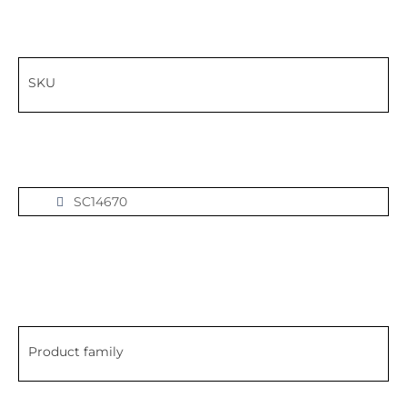
SKU
SC14670
Product family