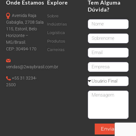
Onde Estamos
Explore
Tem Alguma
Dúvida?
Avenida Raja
Sobre
FirstName
Gabáglia, 2708 Sala
Indústrias
115, Estoril, Belo
Logística
Horizonte –
LastName
Produtos
MG/Brasil.
CEP: 30494-170
Carreiras
email
CompanyName
vendas@2waybrasil.com.br
+55 31 3234-
Reseller
2500
Message
Enviar