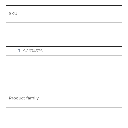
SKU
SC674535
Product family