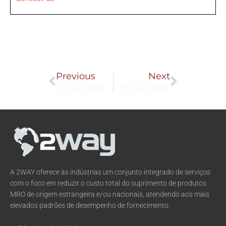
Prev
Next
Previous
Next
1822124008
1822124006
A 2WAY oferece às indústrias um conjunto integrado de serviços
com o foco em reduzir o custo total do suprimento de produtos
MRO de origem estrangeira e/ou nacionais, atendendo aos mais
elevados padrões de desempenho de fornecimento.