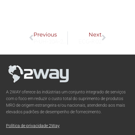
Prev
Next
Previous
Next
P-UH-10A-200W
ECG-R 02
A 2WAY oferece às indústrias um conjunto integrado de serviços
com o foco em reduzir o custo total do suprimento de produtos
MRO de origem estrangeira e/ou nacionais, atendendo aos mais
elevados padrões de desempenho de fornecimento.
Política de privacidade 2Way