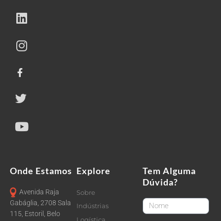
Onde Estamos
Explore
Tem Alguma
Dúvida?
Avenida Raja
Sobre
FirstName
Gabáglia, 2708 Sala
Indústrias
115, Estoril, Belo
Logística