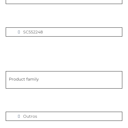
SC552248
Product family
Outros