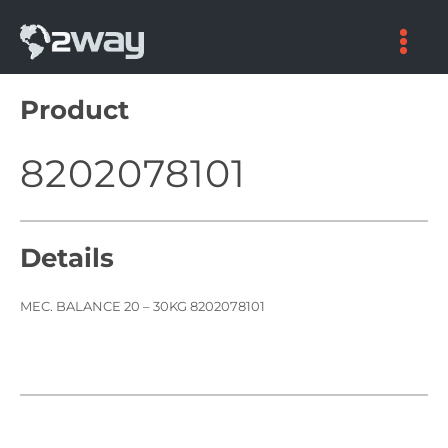
Skip
to
content
Product
8202078101
Details
MEC. BALANCE 20 – 30KG 8202078101