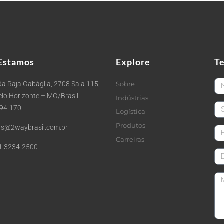
Estamos
Explore
T
Fi
a Raja Gabáglia, 2708 Sala 115,
Sobre
Belo Horizonte – MG/Brasil.
Indústrias
La
494-170
Logística
Produtos
s@2waybrasil.com.br
em
Carreiras
1 3234-2500
Co
Me