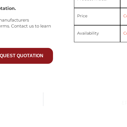
tation.
Price
C
manufacturers
erms. Contact us to learn
Availability
C
QUEST QUOTATION
E