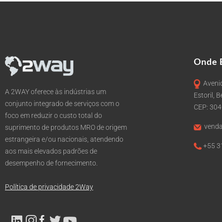
Onde 
Avenid
A 2WAY oferece às indústrias um
Estoril, 
conjunto integrado de serviços com o
CEP: 30
foco em reduzir o custo total do
venda
suprimento de produtos MRO de origem
estrangeira e/ou nacionais, atendendo
+55 3
aos mais elevados padrões de
desempenho de fornecimento.
Política de privacidade 2Way