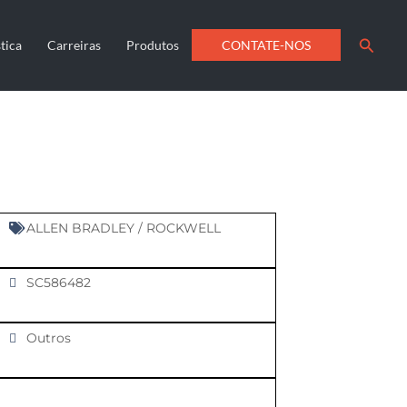
Searc
CONTATE-NOS
tica
Carreiras
Produtos
ALLEN BRADLEY / ROCKWELL
SC586482
Outros