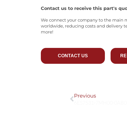
Contact us to receive this part's quo
We connect your company to the main 
worldwide, reducing costs and delivery t
more!
CONTACT US
RE
Prev
Previous
6ES7531-7MH00-0AB0