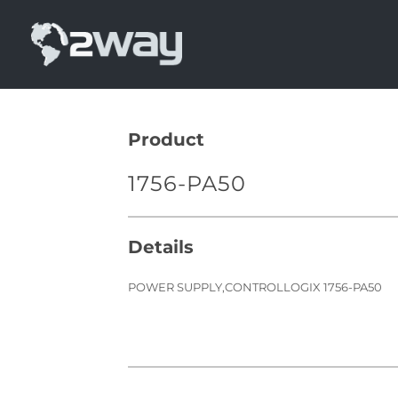
Skip
to
content
Product
1756-PA50
Details
POWER SUPPLY,CONTROLLOGIX 1756-PA50