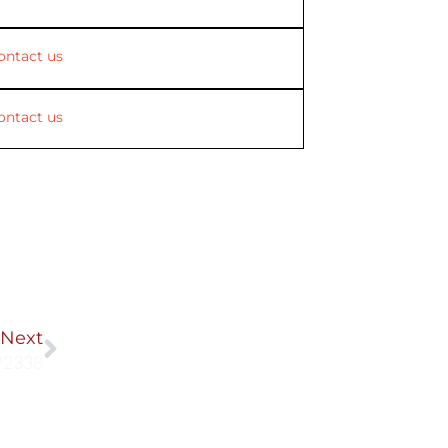
ontact us
ontact us
Next
Next
P2338