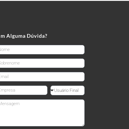
em Alguma Dúvida?
rstName
stName
ail
mpanyName
Reseller
ssage