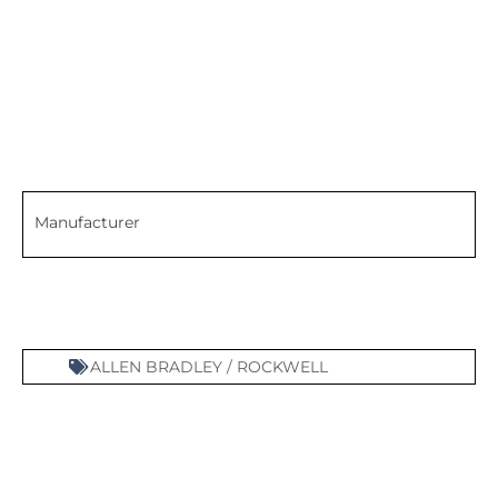
Manufacturer
ALLEN BRADLEY / ROCKWELL