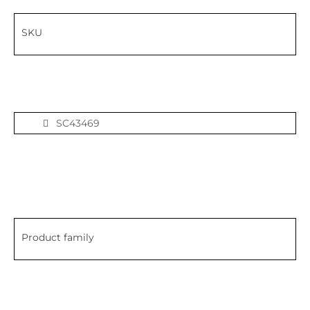
SKU
SC43469
Product family