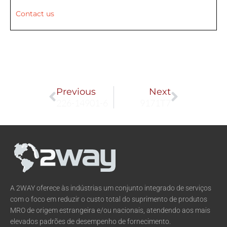
Contact us
Prev
Next
Previous
Next
226-14901-6
9171T7
A 2WAY oferece às indústrias um conjunto integrado de serviços
com o foco em reduzir o custo total do suprimento de produtos
MRO de origem estrangeira e/ou nacionais, atendendo aos mais
elevados padrões de desempenho de fornecimento.