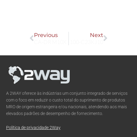
Prev
Next
Previous
Next
CA-DR M10X
100-C23KJ10
A 2WAY oferece às indústrias um conjunto integrado de serviços
com o foco em reduzir o custo total do suprimento de produtos
MRO de origem estrangeira e/ou nacionais, atendendo aos mais
elevados padrões de desempenho de fornecimento.
Política de privacidade 2Way