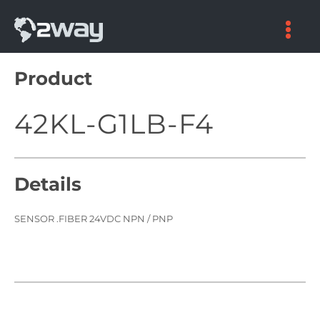
Skip
to
content
Product
42KL-G1LB-F4
Details
SENSOR .FIBER 24VDC NPN / PNP