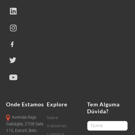
Onde Estamos
Explore
Tem Alguma
Dúvida?
Avenida Raja
Sobre
FirstName
Gabáglia, 2708 Sala
Indústrias
115, Estoril, Belo
Logística