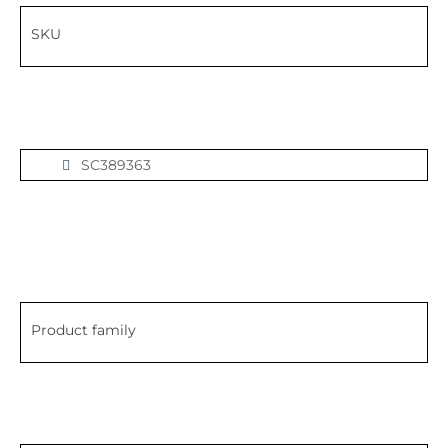
SKU
SC389363
Product family