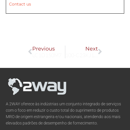
Contact us
Prev
Next
Previous
Next
LC1D150M7
100-C23KJ10 + 100-FA22
A 2WAY oferece às indústrias um conjunto integrado de serviços
com o foco em reduzir o custo total do suprimento de produtos
MRO de origem estrangeira e/ou nacionais, atendendo aos mais
elevados padrões de desempenho de fornecimento.