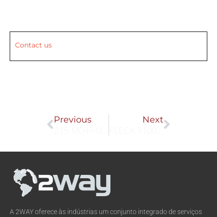
Contact us
Prev
Next
Previous
Next
215-M049-030-XYBU-15K7-380-420/440-480
FLECK 9100 SXT
A 2WAY oferece às indústrias um conjunto integrado de serviços