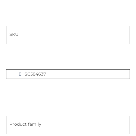
SKU
SC584637
Product family