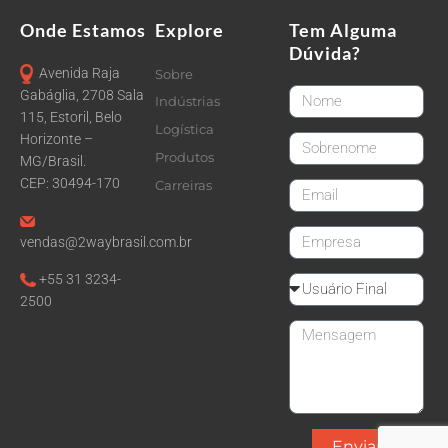
Onde Estamos
Explore
Tem Alguma
Dúvida?
Avenida Raja
Sobre
FirstName
Gabáglia, 2708 Sala
Indústrias
115, Estoril, Belo
Logística
Horizonte –
LastName
Produtos
MG/Brasil.
CEP: 30494-170
Carreiras
email
CompanyName
vendas@2waybrasil.com.br
+55 31 3234-
Reseller
2500
Message
Enviar