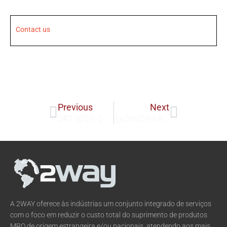
Contact us
Prev
Next
Previous
Next
3RT1016-1BB41
162880 PARTICULATE FILTER 2071
A 2WAY oferece às indústrias um conjunto integrado de serviços
com o foco em reduzir o custo total do suprimento de produtos
MRO de origem estrangeira e/ou nacionais, atendendo aos mais