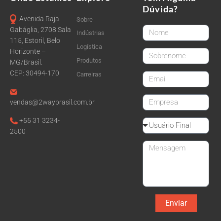
Dúvida?
Avenida Raja
Sobre
FirstName
Gabáglia, 2708 Sala
Indústrias
115, Estoril, Belo
Logística
Horizonte –
LastName
Produtos
MG/Brasil.
CEP: 30494-170
Carreiras
email
CompanyName
vendas@2waybrasil.com.br
+55 31 3234-
Reseller
2500
Message
Enviar