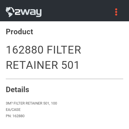
Skip
to
content
Product
162880 FILTER
RETAINER 501
Details
3M? FILTER RETAINER 501, 100
EA/CASE
PN: 162880