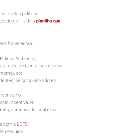
-se pelas políticas
necedores – vide a
planilha que
esa fornecedora:
Política Ambiental,
ebeu multa ambiental nos últimos
torno), etc;
dentes, se os colaboradores
e consumo;
cal, incentiva os
amília, comunidade local e/ou
de com a
LGPD
;
de pesquisa.