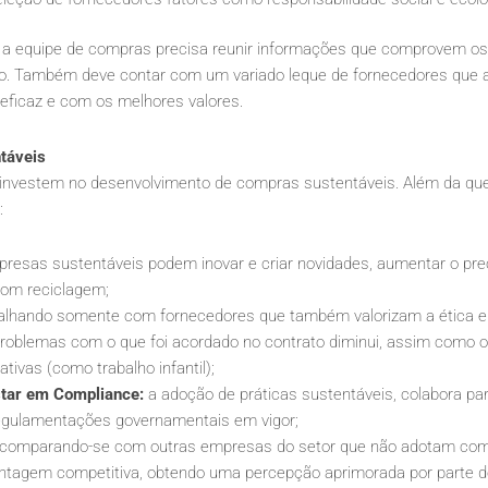
 a equipe de compras precisa reunir informações que comprovem os
ão. Também deve contar com um variado leque de fornecedores que
eficaz e com os melhores valores.
táveis
nvestem no desenvolvimento de compras sustentáveis. Além da ques
:
resas sustentáveis podem inovar e criar novidades, aumentar o pre
com reciclagem;
alhando somente com fornecedores que também valorizam a ética e a
problemas com o que foi acordado no contrato diminui, assim como o
ativas (como trabalho infantil);
star em Compliance:
a adoção de práticas sustentáveis, colabora pa
gulamentações governamentais em vigor;
comparando-se com outras empresas do setor que não adotam comp
antagem competitiva, obtendo uma percepção aprimorada por parte 