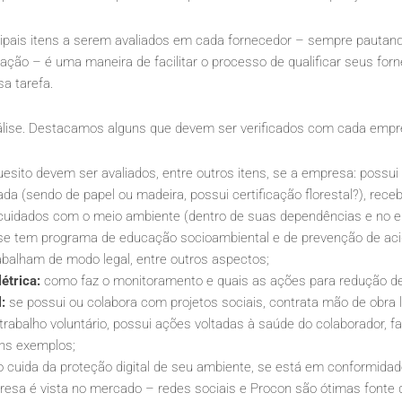
cipais itens a serem avaliados em cada fornecedor – sempre pautando
ação – é uma maneira de facilitar o processo de qualificar seus for
a tarefa.
nálise. Destacamos alguns que devem ser verificados com cada empr
esito devem ser avaliados, entre outros itens, se a empresa: possui 
ada (sendo de papel ou madeira, possui certificação florestal?), rec
 cuidados com o meio ambiente (dentro de suas dependências e no en
e tem programa de educação socioambiental e de prevenção de aci
abalham de modo legal, entre outros aspectos;
létrica:
como faz o monitoramento e quais as ações para redução d
:
se possui ou colabora com projetos sociais, contrata mão de obra lo
trabalho voluntário, possui ações voltadas à saúde do colaborador, f
uns exemplos;
cuida da proteção digital de seu ambiente, se está em conformida
sa é vista no mercado – redes sociais e Procon são ótimas fonte 