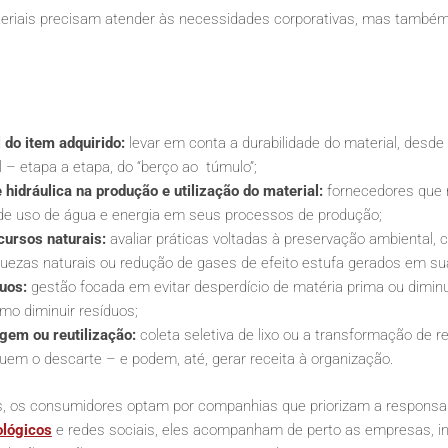
ateriais precisam atender às necessidades corporativas, mas també
 do item adquirido:
levar em conta a durabilidade do material, desde
il – etapa a etapa, do “berço ao túmulo”;
e hidráulica na produção e utilização do material:
fornecedores que
 de uso de água e energia em seus processos de produção;
cursos naturais:
avaliar práticas voltadas à preservação ambiental,
quezas naturais ou redução de gases de efeito estufa gerados em sua
uos:
gestão focada em evitar desperdício de matéria prima ou dimi
mo diminuir resíduos;
agem ou reutilização:
coleta seletiva de lixo ou a transformação de 
uem o descarte – e podem, até, gerar receita à organização.
s, os consumidores optam por companhias que priorizam a responsabi
ológicos
e redes sociais, eles acompanham de perto as empresas, inc