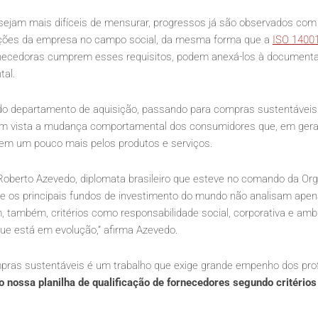
 sejam mais difíceis de mensurar, progressos já são observados co
 ações da empresa no campo social, da mesma forma que a
ISO 1400
necedoras cumprem esses requisitos, podem anexá-los à documen
al.
do departamento de aquisição, passando para compras sustentáveis
em vista a mudança comportamental dos consumidores que, em gera
m um pouco mais pelos produtos e serviços.
 Roberto Azevedo, diplomata brasileiro que esteve no comando da O
e os principais fundos de investimento do mundo não analisam apen
m, também, critérios como responsabilidade social, corporativa e amb
ue está em evolução,” afirma Azevedo.
pras sustentáveis é um trabalho que exige grande empenho dos prof
o nossa planilha de qualificação de fornecedores segundo critérios