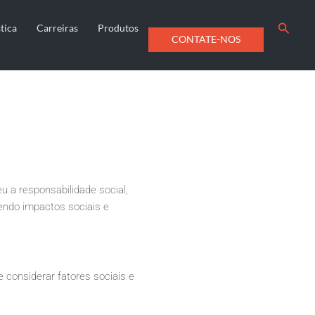
s e como
Searc
tica
Carreiras
Produtos
CONTATE-NOS
 a responsabilidade social,
endo impactos sociais e
considerar fatores sociais e