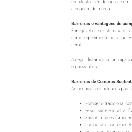
manifestar seu desagrado em r
a imagem da marca.
Barreiras e vantagens de com
É inegável que existem barreir
como impedimento para que es
geral.
A seguir listamos os principa
organizações.
Barreiras de Compras Sustent
As principais dificuldades par
Romper o tradicional c
Pesquisar e encontrar f
Garantir que os fornece
Comparar o custo-benefíc
Incluir nos critérios de