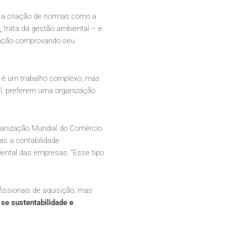
m a criação de normas como a
1
trata da gestão ambiental – e
tação comprovando seu
 é um trabalho complexo, mas
l, preferem uma organização
rganização Mundial do Comércio
as a contabilidade
iental das empresas. “Esse tipo
issionais de aquisição, mas
 se sustentabilidade e