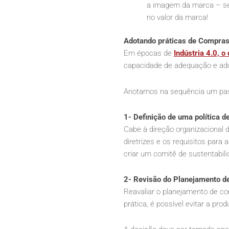
a imagem da marca – s
no valor da marca!
Adotando práticas de Compras
Em épocas de
Indústria 4.0, 
capacidade de adequação e ado
Anotamos na sequência um pass
1- Definição de uma política d
Cabe à direção organizacional 
diretrizes e os requisitos para
criar um comitê de sustentabil
2- Revisão do Planejamento 
Reavaliar o planejamento de com
prática, é possível evitar a pr