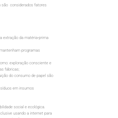
m são considerados fatores
 a extração da matéria-prima
 mantenham programas
 como: exploração consciente e
s fábricas;
nuição do consumo de papel são
resíduos em insumos
lidade social e ecológica.
lusive usando a internet para