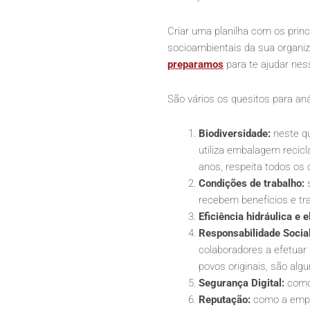
Criar uma planilha com os prin
socioambientais da sua organiz
preparamos
para te ajudar ness
São vários os quesitos para a
Biodiversidade:
neste qu
utiliza embalagem recicl
anos, respeita todos os
Condições de trabalho:
s
recebem benefícios e tr
Eficiência hidráulica e e
Responsabilidade Social
colaboradores a efetuar 
povos originais, são alg
Segurança Digital:
como 
Reputação:
como a empre