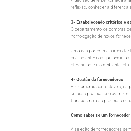
A decisão deve ser tomada anal
reflexão, conhecer a diferença 
3- Estabelecendo critérios e 
O departamento de compras deve
homologação de novos fornecedo
Uma das partes mais important
análise criteriosa que avalie a
oferece ao meio ambiente, etc.
4- Gestão de fornecedores
Em compras sustentáveis, os pr
as boas práticas sócio-ambien
transparência ao processo de c
Como saber se um fornecedor 
A seleção de fornecedores sem