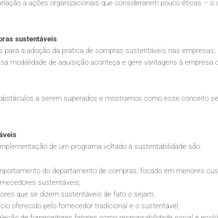
elação a ações organizacionais que considerarem pouco éticas – o 
pras sustentáveis
as para a adoção da prática de compras sustentáveis nas empresas,
sa modalidade de aquisição aconteça e gere vantagens à empresa 
is obstáculos a serem superados e mostramos como esse conceito se
áveis
a implementação de um programa voltado à sustentabilidade são:
omportamento do departamento de compras, focado em menores cus
ornecedores sustentáveis;
dores que se dizem sustentáveis de fato o sejam;
io oferecido pelo fornecedor tradicional e o sustentável;
 seleção de fornecedores fatores como responsabilidade social e ecoló