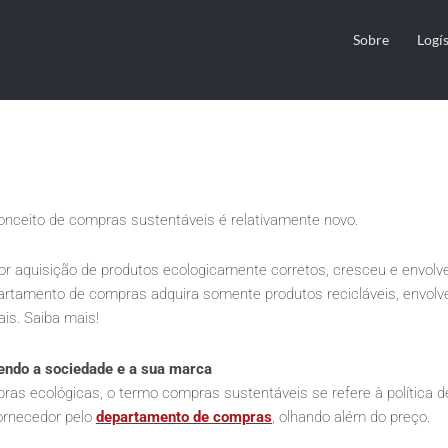
s de compras sustentávei
Sobre
Logís
 esse conceito
onceito de compras sustentáveis é relativamente novo.
aquisição de produtos ecologicamente corretos, cresceu e envolveu
artamento de compras adquira somente produtos recicláveis, envolv
is. Saiba mais!
endo a sociedade e a sua marca
 ecológicas, o termo compras sustentáveis se refere à política de 
ornecedor pelo
departamento de compras
, olhando além do preço.