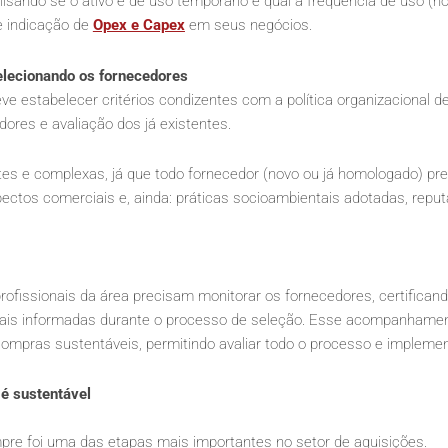
isando se o ativo é de uso temporário e qual a frequência de uso (h
e indicação de
Opex e Capex
em seus negócios.
selecionando os fornecedores
 estabelecer critérios condizentes com a política organizacional de
res e avaliação dos já existentes.
es e complexas, já que todo fornecedor (novo ou já homologado) pr
spectos comerciais e, ainda: práticas socioambientais adotadas, rep
ofissionais da área precisam monitorar os fornecedores, certifican
tais informadas durante o processo de seleção. Esse acompanhamen
ompras sustentáveis, permitindo avaliar todo o processo e implemen
é sustentável
pre foi uma das etapas mais importantes no setor de aquisições.