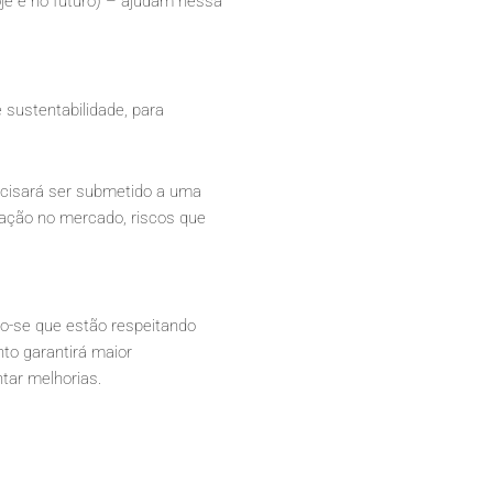
oje e no futuro) – ajudam nessa
 sustentabilidade, para
ecisará ser submetido a uma
utação no mercado, riscos que
do-se que estão respeitando
to garantirá maior
tar melhorias.