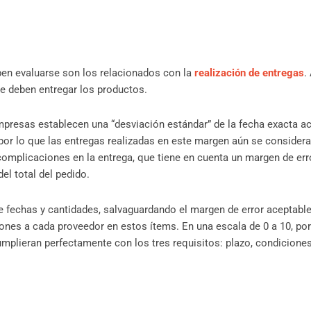
ben evaluarse son los relacionados con la
realización de entregas
.
se deben entregar los productos.
empresas establecen una “desviación estándar” de la fecha exacta 
 por lo que las entregas realizadas en este margen aún se consider
 complicaciones en la entrega, que tiene en cuenta un margen de er
el total del pedido.
e fechas y cantidades, salvaguardando el margen de error aceptabl
aciones a cada proveedor en estos ítems. En una escala de 0 a 10, po
umplieran perfectamente con los tres requisitos: plazo, condicione