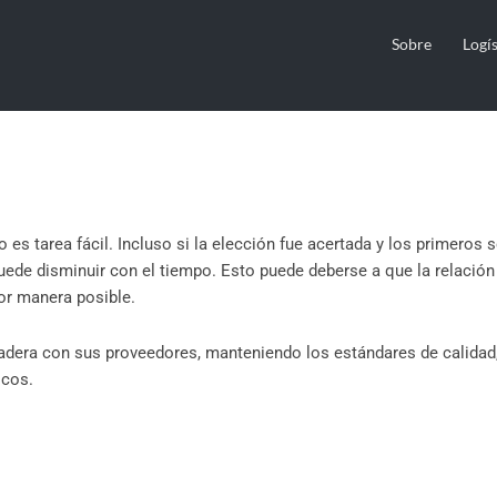
 mejorar la relación con s
Sobre
Logís
s
es tarea fácil. Incluso si la elección fue acertada y los primeros 
ede disminuir con el tiempo. Esto puede deberse a que la relació
or manera posible.
radera con sus proveedores, manteniendo los estándares de calidad
icos.