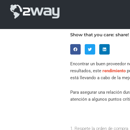
Skip
5 pasos para
to
proveedore
content
Show that you care: share!
Encontrar un buen proveedor no 
resultados, este
rendimiento
pu
está llevando a cabo de la mej
Para asegurar una relación du
atención a algunos puntos crít
1. Respete la orden de compra